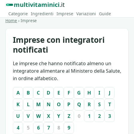
multivitaminici
.it
Categorie
Ingredienti
Imprese
Variazioni
Guide
Home
›
Imprese
Imprese con integratori
notificati
Le imprese che hanno notificato almeno un
integratore alimentare al Ministero della Salute,
in ordine alfabetico.
A
B
C
D
E
F
G
H
I
J
K
L
M
N
O
P
Q
R
S
T
U
V
W
X
Y
Z
0
1
2
3
4
5
6
7
8
9