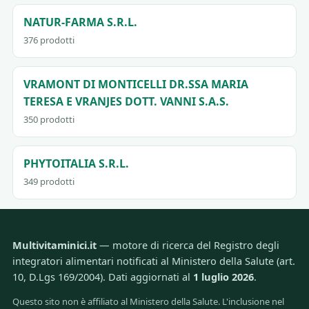
NATUR-FARMA S.R.L.
376 prodotti
VRAMONT DI MONTICELLI DR.SSA MARIA
TERESA E VRANJES DOTT. VANNI S.A.S.
350 prodotti
PHYTOITALIA S.R.L.
349 prodotti
Multivitaminici.it
— motore di ricerca del Registro degli
integratori alimentari notificati al Ministero della Salute (art.
10, D.Lgs 169/2004). Dati aggiornati al
1 luglio 2026
.
Questo sito non è affiliato al Ministero della Salute. L'inclusione nel