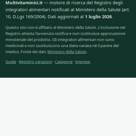
Multivitaminici.it
— motore di ricerca del Registro degli
integratori alimentari notificati al Ministero della Salute (art.
10, D.Lgs 169/2004). Dati aggiornati al
1 luglio 2026
.
Questo sito non è affiliato al Ministero della Salute. L'inclusione nel
Registro attesta l'avvenuta notifica e non costituisce approvazione
ministeriale del prodotto. Gli integratori alimentari non sono
medicinali e non sostituiscono una dieta variata né il parere del
medico. Fonte dei dati:
Ministero della Salute
.
Guide
·
Registro variazioni
·
Categorie
·
Imprese