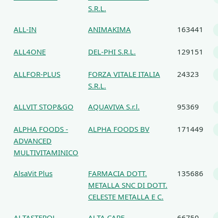
S.R.L.
ALL-IN
ANIMAKIMA
163441
ALL4ONE
DEL-PHI S.R.L.
129151
ALLFOR-PLUS
FORZA VITALE ITALIA
24323
S.R.L.
ALLVIT STOP&GO
AQUAVIVA S.r.l.
95369
ALPHA FOODS -
ALPHA FOODS BV
171449
ADVANCED
MULTIVITAMINICO
AlsaVit Plus
FARMACIA DOTT.
135686
METALLA SNC DI DOTT.
CELESTE METALLA E C.
ALTASTEROL
ALTA CARE
66750