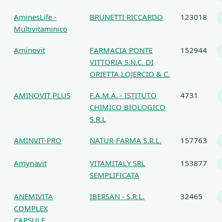
AminesLife -
BRUNETTI RICCARDO
123018
Multivitaminico
Aminovit
FARMACIA PONTE
152944
VITTORIA S.N.C. DI
ORIETTA LOJERCIO & C.
AMINOVIT PLUS
F.A.M.A. - ISTITUTO
4731
CHIMICO BIOLOGICO
S.R.L
AMINVIT-PRO
NATUR-FARMA S.R.L.
157763
Amynavit
VITAMITALY SRL
153877
SEMPLIFICATA
ANEMIVITA
IBERSAN - S.R.L.
32465
COMPLEX
CAPSULE