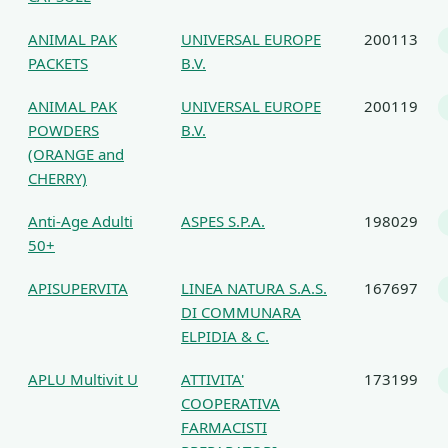
ANIMAL PAK
UNIVERSAL EUROPE
200113
PACKETS
B.V.
ANIMAL PAK
UNIVERSAL EUROPE
200119
POWDERS
B.V.
(ORANGE and
CHERRY)
Anti-Age Adulti
ASPES S.P.A.
198029
50+
APISUPERVITA
LINEA NATURA S.A.S.
167697
DI COMMUNARA
ELPIDIA & C.
APLU Multivit U
ATTIVITA'
173199
COOPERATIVA
FARMACISTI