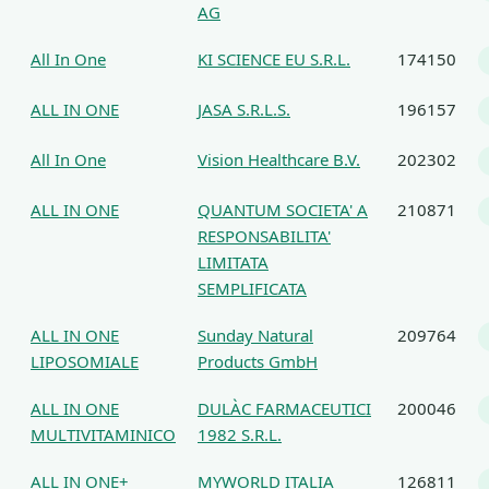
AG
All In One
KI SCIENCE EU S.R.L.
174150
ALL IN ONE
JASA S.R.L.S.
196157
All In One
Vision Healthcare B.V.
202302
ALL IN ONE
QUANTUM SOCIETA' A
210871
RESPONSABILITA'
LIMITATA
SEMPLIFICATA
ALL IN ONE
Sunday Natural
209764
LIPOSOMIALE
Products GmbH
ALL IN ONE
DULÀC FARMACEUTICI
200046
MULTIVITAMINICO
1982 S.R.L.
ALL IN ONE+
MYWORLD ITALIA
126811