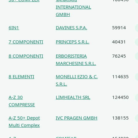
INTERNATIONAL
GMBH
6IN1
DAVINES S.P.A.
59914
7 COMPONENTI
PRINCEPS S.R.L.
40431
8 COMPONENTI
ERBORISTERIA
76245
MARCHESINI S.R.L.
8 ELEMENTI
MONELLI EZIO & C.
114635
S.R.L.
A-Z 30
LIMHEALTH SRL
124450
COMPRESSE
A-Z 50+ Depot
IVC PRAGEN GMBH
138155
Multi Complex