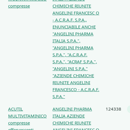
compresse
CHIMICHE RIUNITE
ANGELINI FRANCESC O
- A.C.R.A.F. S.P.A.,
ENUNCIABILE ANCHE
"ANGELINI PHARMA
ITALIA S.P.A.",
"ANGELINI PHARMA
S.P.A.", "A.C.R.A.F.
S.P.A.", "ACRAF S.P.A.",
"ANGELINI S.P.A."
"AZIENDE CHIMICHE
RIUNITE ANGELINI
FRANCESCO - A.C.R.A.F.
S.P.A."
ACUTIL
ANGELINI PHARMA
124338
MULTIVITAMINICO
ITALIA AZIENDE
compresse
CHIMICHE RIUNITE
effervescenti
ANGELINI FRANCESC O