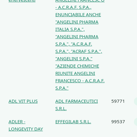
- A.C.R.A.F. S.P.A.,
ENUNCIABILE ANCHE
"ANGELINI PHARMA
ITALIA S.P.A.",
"ANGELINI PHARMA
S.P.A.", "A.C.R.A.F.
S.P.A.", "ACRAF S.P.A.",
"ANGELINI S.P.A."
"AZIENDE CHIMICHE
RIUNITE ANGELINI
FRANCESCO - A.C.R.A.F.
S.P.A."
ADL VIT PLUS
ADL FARMACEUTICI
59771
S.R.L.
ADLER -
EFFEGILAB S.R.L.
99537
LONGEVITY DAY