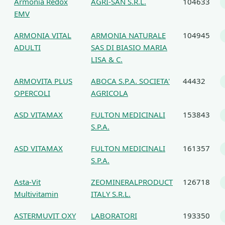
Armonia Redox
AGRI-SAN S.R.L.
104633
EMV
ARMONIA VITAL
ARMONIA NATURALE
104945
ADULTI
SAS DI BIASIO MARIA
LISA & C.
ARMOVITA PLUS
ABOCA S.P.A. SOCIETA'
44432
OPERCOLI
AGRICOLA
ASD VITAMAX
FULTON MEDICINALI
153843
S.P.A.
ASD VITAMAX
FULTON MEDICINALI
161357
S.P.A.
Asta-Vit
ZEOMINERALPRODUCT
126718
Multivitamin
ITALY S.R.L.
ASTERMUVIT OXY
LABORATORI
193350