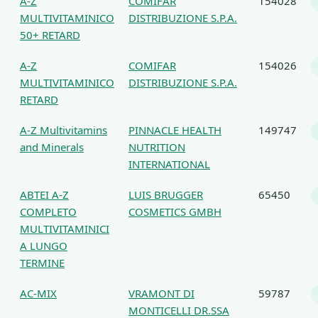
A-Z
COMIFAR
154028
MULTIVITAMINICO
DISTRIBUZIONE S.P.A.
50+ RETARD
A-Z
COMIFAR
154026
MULTIVITAMINICO
DISTRIBUZIONE S.P.A.
RETARD
A-Z Multivitamins
PINNACLE HEALTH
149747
and Minerals
NUTRITION
INTERNATIONAL
ABTEI A-Z
LUIS BRUGGER
65450
COMPLETO
COSMETICS GMBH
MULTIVITAMINICI
A LUNGO
TERMINE
AC-MIX
VRAMONT DI
59787
MONTICELLI DR.SSA