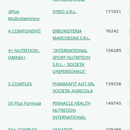
3Plus
SYRIO S.R.L.
171031
Multivitaminico
4 COMPONENTI
ERBORISTERIA
76242
MARCHESINI S.R.L.
4+ NUTRITION -
"INTERNATIONAL
156285
OMNIA+
SPORT NUTRITION
S.R.L. - SOCIETA'
UNIPERSONALE"
5 COMPLEX
PHARMAFIT AGT SRL
139256
SOCIETA' AGRICOLA
50 Plus Formula
PINNACLE HEALTH
149745
NUTRITION
INTERNATIONAL
50+ COMPLEX
VANATARI
108496