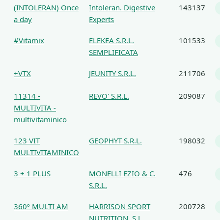
(INTOLERAN) Once
Intoleran. Digestive
143137
a day
Experts
#Vitamix
ELEKEA S.R.L.
101533
SEMPLIFICATA
+VTX
JEUNITY S.R.L.
211706
11314 -
REVO' S.R.L.
209087
MULTIVITA -
multivitaminico
123 VIT
GEOPHYT S.R.L.
198032
MULTIVITAMINICO
3 + 1 PLUS
MONELLI EZIO & C.
476
S.R.L.
360º MULTI AM
HARRISON SPORT
200728
NUTRITION, S.L.