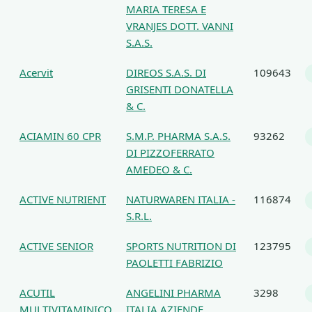
MARIA TERESA E
VRANJES DOTT. VANNI
S.A.S.
Acervit
DIREOS S.A.S. DI
109643
GRISENTI DONATELLA
& C.
ACIAMIN 60 CPR
S.M.P. PHARMA S.A.S.
93262
DI PIZZOFERRATO
AMEDEO & C.
ACTIVE NUTRIENT
NATURWAREN ITALIA -
116874
S.R.L.
ACTIVE SENIOR
SPORTS NUTRITION DI
123795
PAOLETTI FABRIZIO
ACUTIL
ANGELINI PHARMA
3298
MULTIVITAMINICO
ITALIA AZIENDE