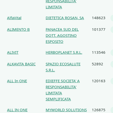
RESPONSABILITA'
LIMITATA
AlfaVital
DIETETICA ROSAN, SA
148623
ALIMENTO B
PANACEA SUD DEL
101377
DOTT. AGOSTINO
ESPOSITO
ALIVIT
HERBOPLANET S.R.L.
113546
ALKAVITA BASIC
SPAZIO ECOSALUTE
52892
S.R.L.
ALL In ONE
EDIEFFE SOCIETA' A
120163
RESPONSABILITA'
LIMITATA
SEMPLIFICATA
ALL IN ONE
MYWORLD SOLUTIONS
126875