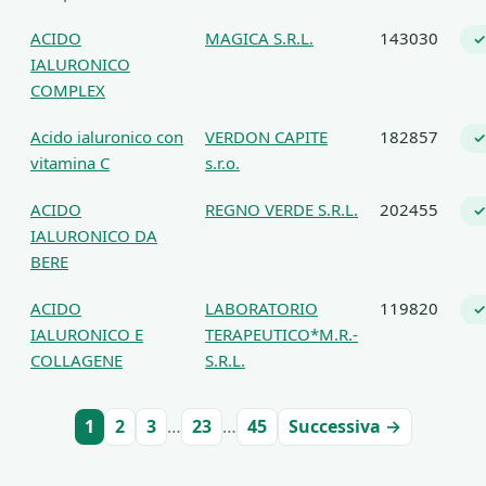
ACIDO
MAGICA S.R.L.
143030
✓
IALURONICO
COMPLEX
Acido ialuronico con
VERDON CAPITE
182857
✓
vitamina C
s.r.o.
ACIDO
REGNO VERDE S.R.L.
202455
✓
IALURONICO DA
BERE
ACIDO
LABORATORIO
119820
✓
IALURONICO E
TERAPEUTICO*M.R.-
COLLAGENE
S.R.L.
1
2
3
…
23
…
45
Successiva →