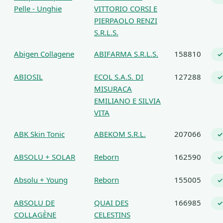
Pelle - Unghie
VITTORIO CORSI E
PIERPAOLO RENZI
S.R.L.S.
Abigen Collagene
ABIFARMA S.R.L.S.
158810
✓
ABIOSIL
ECOL S.A.S. DI
127288
✓
MISURACA
EMILIANO E SILVIA
VITA
ABK Skin Tonic
ABEKOM S.R.L.
207066
✓
ABSOLU + SOLAR
Reborn
162590
✓
Absolu + Young
Reborn
155005
✓
ABSOLU DE
QUAI DES
166985
✓
COLLAGÈNE
CELESTINS