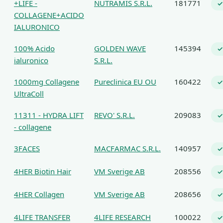
+LIFE -
NUTRAMIS S.R.L.
181771
✓
COLLAGENE+ACIDO
IALURONICO
100% Acido
GOLDEN WAVE
145394
✓
ialuronico
S.R.L.
1000mg Collagene
Pureclinica EU OU
160422
✓
UltraColl
11311 - HYDRA LIFT
REVO' S.R.L.
209083
✓
- collagene
3FACES
MACFARMAC S.R.L.
140957
✓
4HER Biotin Hair
VM Sverige AB
208556
✓
4HER Collagen
VM Sverige AB
208656
✓
4LIFE TRANSFER
4LIFE RESEARCH
100022
✓