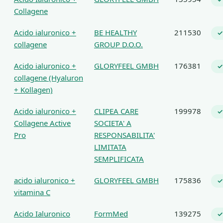
Collagene
Acido ialuronico +
BE HEALTHY
211530
✓
collagene
GROUP D.O.O.
Acido ialuronico +
GLORYFEEL GMBH
176381
✓
collagene (Hyaluron
+ Kollagen)
Acido ialuronico +
CLIPEA CARE
199978
✓
Collagene Active
SOCIETA' A
Pro
RESPONSABILITA'
LIMITATA
SEMPLIFICATA
acido ialuronico +
GLORYFEEL GMBH
175836
✓
vitamina C
Acido Ialuronico
FormMed
139275
✓