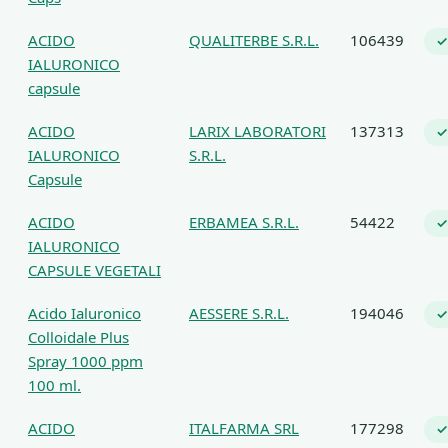
ACIDO
QUALITERBE S.R.L.
106439
✓
IALURONICO
capsule
ACIDO
LARIX LABORATORI
137313
✓
IALURONICO
S.R.L.
Capsule
ACIDO
ERBAMEA S.R.L.
54422
✓
IALURONICO
CAPSULE VEGETALI
Acido Ialuronico
AESSERE S.R.L.
194046
✓
Colloidale Plus
Spray 1000 ppm
100 ml.
ACIDO
ITALFARMA SRL
177298
✓