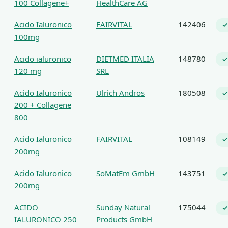
100 Collagene+
HealthCare AG
Acido Ialuronico
FAIRVITAL
142406
✓
100mg
Acido ialuronico
DIETMED ITALIA
148780
✓
120 mg
SRL
Acido Ialuronico
Ulrich Andros
180508
✓
200 + Collagene
800
Acido Ialuronico
FAIRVITAL
108149
✓
200mg
Acido Ialuronico
SoMatEm GmbH
143751
✓
200mg
ACIDO
Sunday Natural
175044
✓
IALURONICO 250
Products GmbH