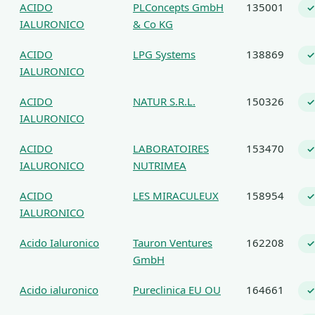
ACIDO
PLConcepts GmbH
135001
✓
IALURONICO
& Co KG
ACIDO
LPG Systems
138869
✓
IALURONICO
ACIDO
NATUR S.R.L.
150326
✓
IALURONICO
ACIDO
LABORATOIRES
153470
✓
IALURONICO
NUTRIMEA
ACIDO
LES MIRACULEUX
158954
✓
IALURONICO
Acido Ialuronico
Tauron Ventures
162208
✓
GmbH
Acido ialuronico
Pureclinica EU OU
164661
✓