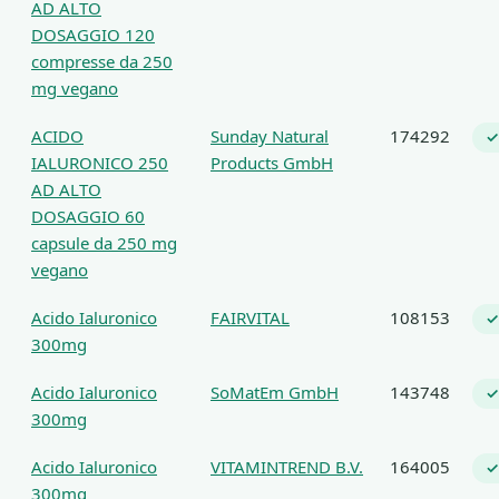
AD ALTO
DOSAGGIO 120
compresse da 250
mg vegano
ACIDO
Sunday Natural
174292
✓
IALURONICO 250
Products GmbH
AD ALTO
DOSAGGIO 60
capsule da 250 mg
vegano
Acido Ialuronico
FAIRVITAL
108153
✓
300mg
Acido Ialuronico
SoMatEm GmbH
143748
✓
300mg
Acido Ialuronico
VITAMINTREND B.V.
164005
✓
300mg