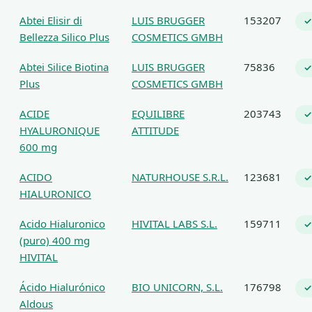
Abtei Elisir di
LUIS BRUGGER
153207
✓
Bellezza Silico Plus
COSMETICS GMBH
Abtei Silice Biotina
LUIS BRUGGER
75836
✓
Plus
COSMETICS GMBH
ACIDE
EQUILIBRE
203743
✓
HYALURONIQUE
ATTITUDE
600 mg
ACIDO
NATURHOUSE S.R.L.
123681
✓
HIALURONICO
Acido Hialuronico
HIVITAL LABS S.L.
159711
✓
(puro) 400 mg
HIVITAL
Ácido Hialurónico
BIO UNICORN, S.L.
176798
✓
Aldous