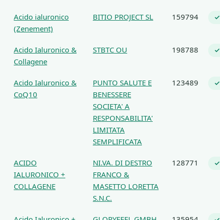
Acido ialuronico
BITIO PROJECT SL
159794
✓
(Zenement)
Acido Ialuronico &
STBTC OU
198788
✓
Collagene
Acido Ialuronico &
PUNTO SALUTE E
123489
✓
CoQ10
BENESSERE
SOCIETA' A
RESPONSABILITA'
LIMITATA
SEMPLIFICATA
ACIDO
NI.VA. DI DESTRO
128771
✓
IALURONICO +
FRANCO &
COLLAGENE
MASETTO LORETTA
S.N.C.
Acido Ialuronico +
GLORYFEEL GMBH
135954
✓