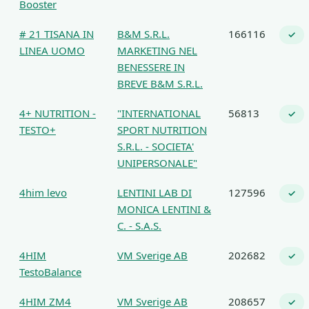
Booster
# 21 TISANA IN
B&M S.R.L.
166116
✓
LINEA UOMO
MARKETING NEL
BENESSERE IN
BREVE B&M S.R.L.
4+ NUTRITION -
"INTERNATIONAL
56813
✓
TESTO+
SPORT NUTRITION
S.R.L. - SOCIETA'
UNIPERSONALE"
4him levo
LENTINI LAB DI
127596
✓
MONICA LENTINI &
C. - S.A.S.
4HIM
VM Sverige AB
202682
✓
TestoBalance
4HIM ZM4
VM Sverige AB
208657
✓