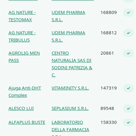
AG NATURE -
UDEM PHARMA
168809
✓
TESTOMAX
S.R.L.
AG NATURE -
UDEM PHARMA
168812
✓
TRIBULUS
S.R.L.
AGROLIG MEN
CENTRO
20861
✓
PASS
NATURALIA SAS DI
SODINI PATRIZIA &
C.
Ajuga Anti-DHT
VITAMINITY S.R.L.
147319
✓
Complex
ALESCO LUI
SEPLASIUM S.R.L.
89548
✓
ALFAPLUS BUSTE
LABORATORIO
158330
✓
DELLA FARMACIA