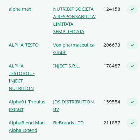
alpha max
NUTRIBIT SOCIETA'
124158
✓
A RESPONSABILITA'
LIMITATA
SEMPLIFICATA
ALPHA TESTO
Vox pharmaceutica
206673
✓
Gmbh
ALPHA
INJECT S.R.L.
178487
✓
TESTOBOL -
INJECT
NUTRITION
Alpha01 Tribulus
JDS DISTRIBUTION
159554
✓
Extract
BV
AlphaBlend Man
BeBrands LTD
211857
✓
Alpha Extend