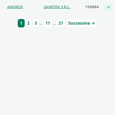
ANDROS
SANEDIA S.R.L.
154984
✓
1
2
3
…
11
…
21
Successiva →