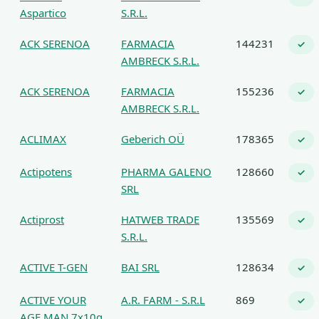
Aspartico
S.R.L.
ACK SERENOA
FARMACIA
144231
✓
AMBRECK S.R.L.
ACK SERENOA
FARMACIA
155236
✓
AMBRECK S.R.L.
ACLIMAX
Geberich OÜ
178365
✓
Actipotens
PHARMA GALENO
128660
✓
SRL
Actiprost
HATWEB TRADE
135569
✓
S.R.L.
ACTIVE T-GEN
BAI SRL
128634
✓
ACTIVE YOUR
A.R. FARM - S.R.L
869
✓
AGE MAN 7x10g