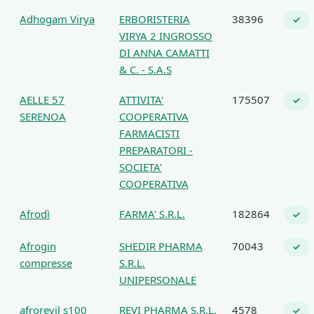
Adhogam Virya
ERBORISTERIA
38396
✓
VIRYA 2 INGROSSO
DI ANNA CAMATTI
& C. - S.A.S
AELLE 57
ATTIVITA'
175507
✓
SERENOA
COOPERATIVA
FARMACISTI
PREPARATORI -
SOCIETA'
COOPERATIVA
Afrodì
FARMA' S.R.L.
182864
✓
Afrogin
SHEDIR PHARMA
70043
✓
compresse
S.R.L.
UNIPERSONALE
afrorevil s100
REVI PHARMA S.R.L.
4578
✓