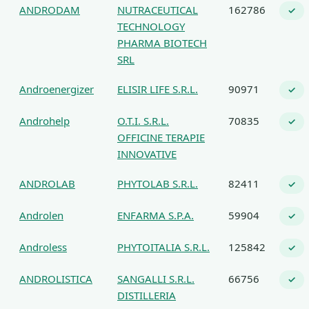
ANDRODAM
NUTRACEUTICAL
162786
✓
TECHNOLOGY
PHARMA BIOTECH
SRL
Androenergizer
ELISIR LIFE S.R.L.
90971
✓
Androhelp
O.T.I. S.R.L.
70835
✓
OFFICINE TERAPIE
INNOVATIVE
ANDROLAB
PHYTOLAB S.R.L.
82411
✓
Androlen
ENFARMA S.P.A.
59904
✓
Androless
PHYTOITALIA S.R.L.
125842
✓
ANDROLISTICA
SANGALLI S.R.L.
66756
✓
DISTILLERIA