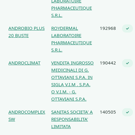
LABORATOIRE
PHARMACEUTIQUE
S.R.L.
ANDROBIO PLUS
ROYDERMAL
192968
✓
20 BUSTE
LABORATOIRE
PHARMACEUTIQUE
S.R.L.
ANDROCLIMAT
VENDITA INGROSSO
190442
✓
MEDICINALI DI G.
OTTAVIANI S.P.A. IN
SIGLA V.I.M . S.P.A.
O V.I.M. - G.
OTTAVIANI S.P.A.
ANDROCOMPLEX
SANITAS SOCIETA' A
140505
✓
SW
RESPONSABILITA'
LIMITATA