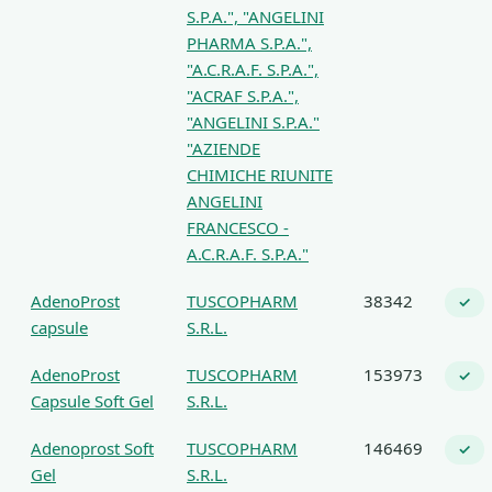
S.P.A.", "ANGELINI
PHARMA S.P.A.",
"A.C.R.A.F. S.P.A.",
"ACRAF S.P.A.",
"ANGELINI S.P.A."
"AZIENDE
CHIMICHE RIUNITE
ANGELINI
FRANCESCO -
A.C.R.A.F. S.P.A."
AdenoProst
TUSCOPHARM
38342
✓
capsule
S.R.L.
AdenoProst
TUSCOPHARM
153973
✓
Capsule Soft Gel
S.R.L.
Adenoprost Soft
TUSCOPHARM
146469
✓
Gel
S.R.L.