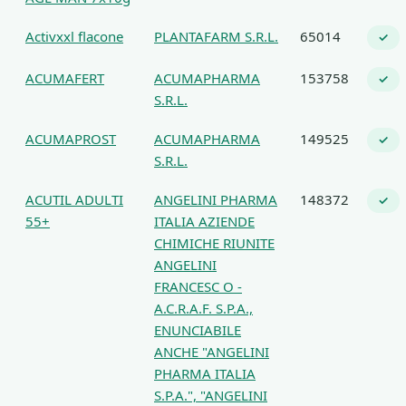
Activxxl flacone
PLANTAFARM S.R.L.
65014
✓
ACUMAFERT
ACUMAPHARMA
153758
✓
S.R.L.
ACUMAPROST
ACUMAPHARMA
149525
✓
S.R.L.
ACUTIL ADULTI
ANGELINI PHARMA
148372
✓
55+
ITALIA AZIENDE
CHIMICHE RIUNITE
ANGELINI
FRANCESC O -
A.C.R.A.F. S.P.A.,
ENUNCIABILE
ANCHE "ANGELINI
PHARMA ITALIA
S.P.A.", "ANGELINI