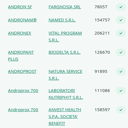
ANDRON SF
FARGNOSIA SRL
78057
✓
ANDRONAM®
NAMED S.R.L.
154757
✓
ANDRONEX
VITAL PROGRAM
206211
✓
S.R.L.
ANDROPANT
BIODELTA S.R.L.
126670
✓
PLUS
ANDROPROST
NATURA SERVICE
91895
✓
S.R.L.
Androprox 700
LABORATORI
111086
✓
NUTRIPHYT S.R.L.
Androprox 700
ANVEST HEALTH
158597
✓
S.P.A. SOCIETA'
BENEFIT