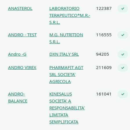
ANASTEROL
LABORATORIO
122387
✓
TERAPEUTICO*M.R.-
S.R.L.
ANDRO - TEST
M.G. NUTRITION
116555
✓
S.R.L.
Andro -G
DXN ITALY SRL
94205
✓
ANDRO VIREX
PHARMAFIT AGT
211609
✓
SRL SOCIETA'
AGRICOLA
ANDRO-
KINESALUS
161041
✓
BALANCE
SOCIETA' A
RESPONSABILITA'
LIMITATA
SEMPLIFICATA